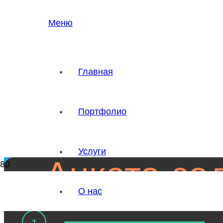
Меню
Главная
Портфолио
Услуги
Анкета-за
О нас
1