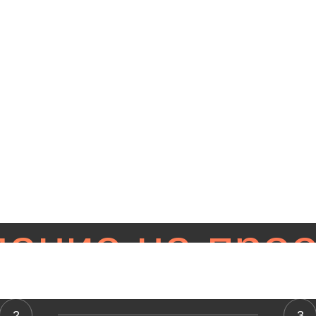
дание на про
2
3